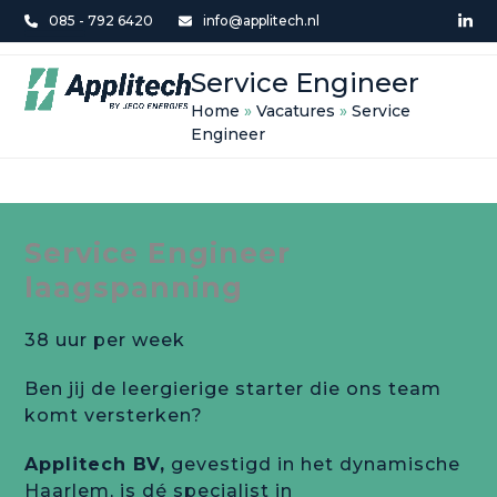
Skip
085 - 792 6420
info@applitech.nl
Lin
to
Open
Close
content
Service Engineer
mobile
mobile
Home
»
Vacatures
»
Service
menu
menu
Engineer
Service Engineer
laagspanning
38 uur per week
Ben jij de leergierige starter die ons team
komt versterken?
Applitech BV,
gevestigd in het dynamische
Haarlem, is dé specialist in