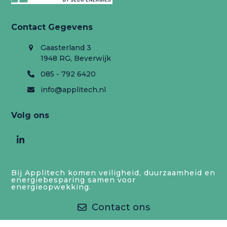
Contact Gegevens
Gaasterland 3
1948 RG, Beverwijk
085 - 792 6420
info@applitech.nl
Volg ons
LinkedIn
Bij Applitech komen veiligheid, duurzaamheid en
energiebesparing samen voor
energieopwekking.
Contact ons