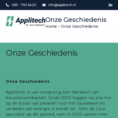
Skip
085 - 792 6420
info@applitech.nl
Lin
to
Open
Close
content
Onze Geschiedenis
mobile
mobile
Home
»
Onze Geschiedenis
menu
menu
Onze Geschiedenis
Onze Geschiedenis
Applitech is van oorsprong een fabrikant van
bouwstroomkasten. Sinds 2002 leggen wij ons toe
op de bouw van panelen voor het opwekken en
verdelen van energie in brede zin. John de Leur,
specialist op dit gebied, nam in 2005 samen met