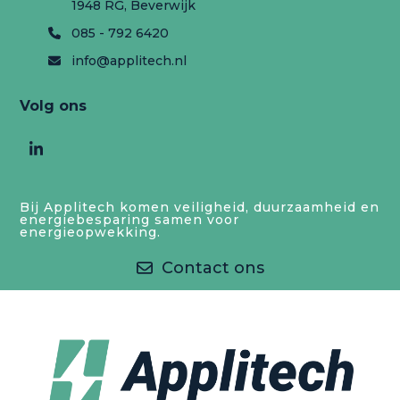
1948 RG, Beverwijk
085 - 792 6420
info@applitech.nl
Volg ons
LinkedIn
Bij Applitech komen veiligheid, duurzaamheid en
energiebesparing samen voor
energieopwekking.
Contact ons