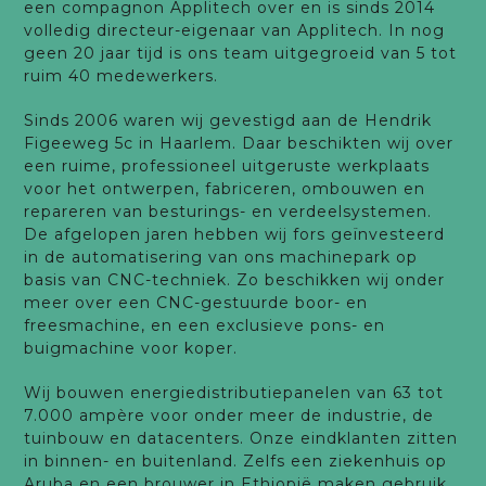
een compagnon Applitech over en is sinds 2014
volledig directeur-eigenaar van Applitech. In nog
geen 20 jaar tijd is ons team uitgegroeid van 5 tot
ruim 40 medewerkers.
Sinds 2006 waren wij gevestigd aan de Hendrik
Figeeweg 5c in Haarlem. Daar beschikten wij over
een ruime, professioneel uitgeruste werkplaats
voor het ontwerpen, fabriceren, ombouwen en
repareren van besturings- en verdeelsystemen.
De afgelopen jaren hebben wij fors geïnvesteerd
in de automatisering van ons machinepark op
basis van CNC-techniek. Zo beschikken wij onder
meer over een CNC-gestuurde boor- en
freesmachine, en een exclusieve pons- en
buigmachine voor koper.
Wij bouwen energiedistributiepanelen van 63 tot
7.000 ampère voor onder meer de industrie, de
tuinbouw en datacenters. Onze eindklanten zitten
in binnen- en buitenland. Zelfs een ziekenhuis op
Aruba en een brouwer in Ethiopië maken gebruik