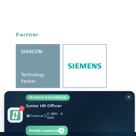
Partner
×
Vacature beschikbaar
Junior HR Officer
5
€ 2800 - €
Fulltime
€
3200
➜
Bekijk vacature