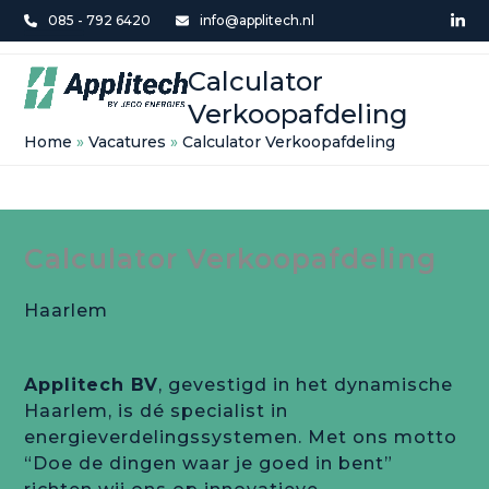
Skip
085 - 792 6420
info@applitech.nl
Lin
to
Open
Close
content
Calculator
mobile
mobile
Verkoopafdeling
menu
menu
Home
»
Vacatures
»
Calculator Verkoopafdeling
Calculator Verkoopafdeling
Haarlem
Applitech BV
, gevestigd in het dynamische
Haarlem, is dé specialist in
energieverdelingssystemen. Met ons motto
“Doe de dingen waar je goed in bent”