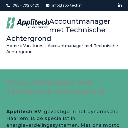
Skip
085 - 792 6420
info@applitech.nl
Lin
to
Open
Close
content
Accountmanager
mobile
mobile
met Technische
menu
menu
Achtergrond
Home
»
Vacatures
»
Accountmanager met Technische
Achtergrond
Accountmanager met
Technische Achtergrond
Applitech BV
, gevestigd in het dynamische
Haarlem, is dé specialist in
energieverdelingssystemen. Met ons motto