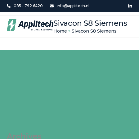
Skip
085 - 792 6420
info@applitech.nl
Lin
to
Open
Close
content
Sivacon S8 Siemens
mobile
mobile
Home
»
Sivacon S8 Siemens
menu
menu
Archives