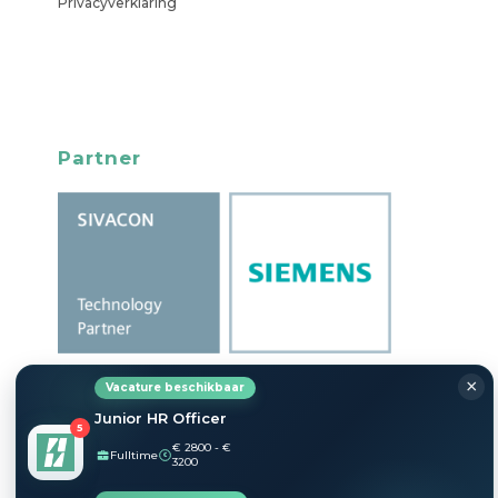
Privacyverklaring
Partner
×
Vacature beschikbaar
Junior HR Officer
5
€ 2800 - €
Fulltime
€
3200